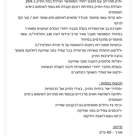
•תיק מתרחב עם פטנט ייחודי המאפשר הגדלת נפח התיק ב 25%
•הגדלת נפח התיק בפתיחת רוכסן וקבלת תא נוסף לשימוש בימים
העמוסים
•תא קדמי עשוי מחומר מבודד מתאים לאחסון מזון שומר חום / קור וקל
לניקוי
•מערכת גב אורטופדית בעלת מבנה ייחודי הבולם זעזועים ומאוורר
במיוחד המאפשר מעבר אוויר מרבי ונידוף זיעה מגב התלמיד/ה. עשוי
מחומרים מתקדמים במיוחד
•כתפיות מאווררות ניתנות להתאמה על פי מידת התלמיד/ה
•לילקוט תחתית קשיחה ומרופדת בבד עמיד בפני שחיקה לחלוקת משקל
נכונה וליציבות התיק
•רגליות פלסטיק להגנה מפני שחיקה
•בעלות מחבר ייחודי המאפשרות חיבור לעגלת הנשיאה
•ילקוט אורטופדי השוקל כקילוגרם
תכונות נוספות :
•מחזירי אור בחזית התיק , בצידי התיק ועל הכתפיות
•חלוקה לשלושה תאים מרכזיים ובנוסף תא מתרחב לשימוש בימים
העמוסים
•כיסי צד גדולים מתאימים גם לבקבוקי שתייה
•רוכסנים עמידים בפני שחיקה
•כיסוי גשם להגנת הילקוט
מידות:
אורך - 40 ס"מ