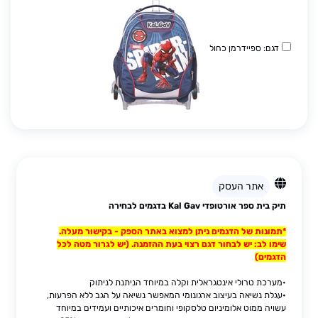
דגם: ספיידרמן כחול
אתר העסק
תיק בית ספר אורטופדי Kal Gav בדגמים לבחירה
*תמונות של הדגמים ניתן למצוא באתר הספק - בקישור מעלה.
שימו לב: יש לבחור דגם רצוי בעת ההזמנה. (יש לגרור מטה לכל
הדגמים)
•מערכת טרולי אינטגראלית וקלה במיוחד הניתנת לניתוק
•עגלת נשיאה בעיצוב ארגונומי המאפשר נשיאה על הגב ללא הפרעות,
עשויה ממוט אלומיניום טלסקופי וחומרים איכותיים ועמידים במיוחד