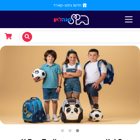
חדש! גיפט-קארד