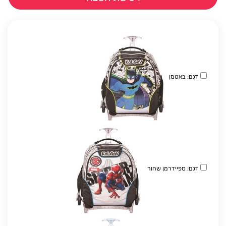
דגם: באטמן
דגם: ספיידרמן שחור