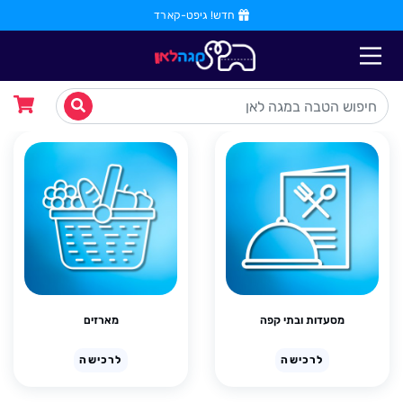
חדש! גיפט-קארד
מסעדות ובתי קפה
מארזים
לרכישה
לרכישה