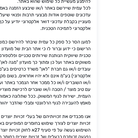
להימנע מעשיית כל שימוש שהוא באתר.
לכל עמית שיירשם באתר ו/או שיבצע הזמנה באמ
עדכונים שוטפים אודות מבצעי תרבות ופנאי שיעלו
מעוניין בקבלת עדכוני דואר אלקטרוני יודיע על 
אלקטרוני לתמיכה הטכנית.
למען הסר כל ספק כל עמית שיבחר להירשם כמ
הרישום כי ידוע וברור לו כי אתר הבית של מועדון
טכנית שיווקית הנותנת שירותים טכניים ופלטפורמה
משווקים באתר ועל כן ומתוך כך מועדון "מגה לאן" 
עובדים ו/או גם חברת "לאן" משרד כרטיסים בע"מ
אלקטרוני) בע"מ אינם ולא יהיו אחראים, בשום מק
ו/או השוברים ו/או כל ממכר אחר הנמכר באתר וע
עם טיב מוצר / הטבה ו/או שוברים לרכישת מוצרי
העמית, ישירות לגוף המשווק. ככל שתלונה כאמור
מאמץ להעבירה לגוף הרלוונטי ומבלי שהדבר יהווה
אנו מכבדים את זכויותיהם של בעלי זכויות יוצרים
זכויות יוצרים לצורך שימוש בחומרים המופיעים בא
נפגעה זכותכם כבעלים של זכויות יוצרים בחומר 