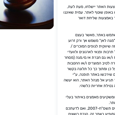
צעות האתר יישלחו, מעת לעת,
 באופן שוטף לאתר. עמית שאיננו
כך באמצעות שליחת דואר
שתמש באתר, מאשר בעצם
 "מגה לאן" משמש אך ורק זרוע
 שיווקית לגופים המוכרים /
תרבות ופנאי לארגונים ולוועדי
 ו/או גם חברת אי.סי.מגה (מסחר
רה לטיב המוצרים ו/או ההטבות
ל כן ומתוך כך כל תלונה בקשר
ם שירכשו באתר תופנה, ע"י
 תגיע אל מנהל האתר, הוא יעשה
 נטילת אחריות כלשהי.
 ומשקיעים מאמצים באיתור בעלי
תר.
השימוש נעשה על פי סעיף 27א לחוק זכויות יוצרים תשס"ח-2007, ואם לדעתכם
המופיע באתר זה, הנכם רשאים