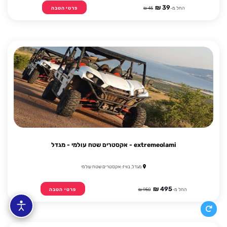
39 ₪
החל מ-
45 ₪
פרטי הטבה
extremeolami - אקסטרים שטח עולמי - מגדל
מגדל, בוויז: אקסטרים שטח עולמי
495 ₪
החל מ-
950 ₪
פרטי הטבה