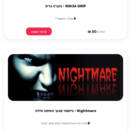
NINJA GRIP - נינג'ה גריפ
עפולה, החשמל 7
50 ₪
החל מ-
פרטי הטבה
Nightmare - נייטמר מבוך האימה אילת
מרכז תיירות אילת (צמוד למלון קלאב הוטל)