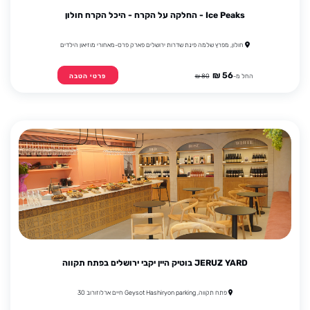
Ice Peaks - החלקה על הקרח - היכל הקרח חולון
חולון, מפרץ שלמה פינת שדרות ירושלים פארק פרס-מאחורי מוזיאון הילדים
56 ₪
החל מ-
80 ₪
פרטי הטבה
JERUZ YARD בוטיק היין יקבי ירושלים בפתח תקווה
פתח תקווה, Geysot Hashiryon parking חיים ארלוזורוב 30