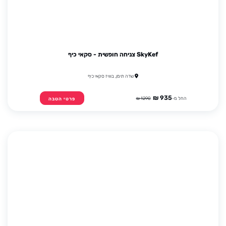
SkyKef צניחה חופשית - סקאי כיף
שדה תימן, בווויז סקאי כיף
935 ₪
החל מ-
1290 ₪
פרטי הטבה