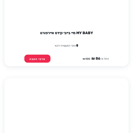
MY BABY מיי בייבי קידס איירפורט
אזור התעשייה ירכא
86 ₪
החל מ-
100 ₪
פרטי הטבה