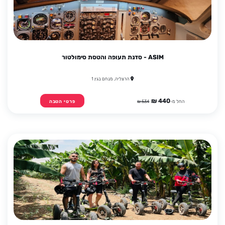
ASIM - סדנת תעופה והטסת סימולטור
הרצליה, מנחם בגין 1
440 ₪
החל מ-
534 ₪
פרטי הטבה