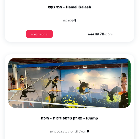
Hamei Ga'ash - חמי געש
קיבוץ געש
70 ₪
החל מ-
82 ₪
פרטי הטבה
IJump - פארק טרמפולינות - חיפה
הסולל 11, חיפה, מרכז ביג קריות