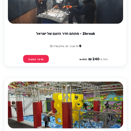
2break - מתחם חדר הזעם של ישראל
תל אביב -יפו, יצחק שדה 32
240 ₪
החל מ-
300 ₪
פרטי הטבה