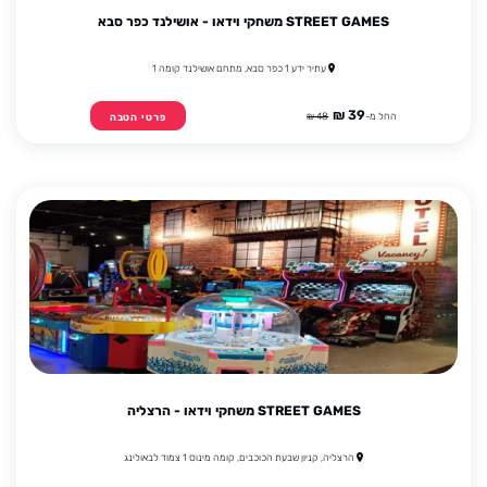
STREET GAMES משחקי וידאו - אושילנד כפר סבא
עתיר ידע 1 כפר סבא, מתחם אושילנד קומה 1
39 ₪
החל מ-
48 ₪
פרטי הטבה
STREET GAMES משחקי וידאו - הרצליה
הרצליה, קניון שבעת הכוכבים, קומה מינוס 1 צמוד לבאולינג