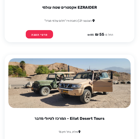
EZRAIDER אקסטרים שטח עולמי
הצבעוני 21 | כתובת וויז "חלום עולמי מגדל"
55 ₪
החל מ-
85 ₪
פרטי הטבה
Eilat Desert Tours - המרכז לטיולי מדבר
אילת, נחל חיון 16