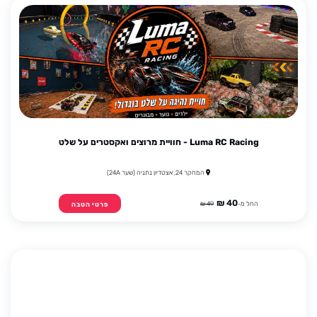
Luma RC Racing - חוויית מרוצים ואקסטרים על שלט
המחקר 24, אצטדיון נתניה (שער 24A)
40 ₪
החל מ-
49 ₪
פרטי הטבה