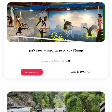
IJump - פארק טרמפולינות - ראשון לציון
תל אביב, הלח"י 4 ראשון לציון
29 ₪
החל מ-
35 ₪
פרטי הטבה