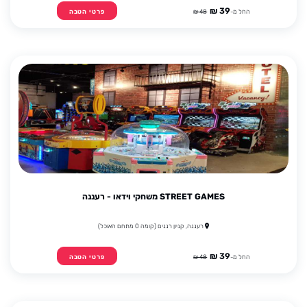
39 ₪
החל מ-
48 ₪
פרטי הטבה
STREET GAMES משחקי וידאו - רעננה
רעננה, קניון רננים (קומה 0 מתחם האוכל)
39 ₪
החל מ-
48 ₪
פרטי הטבה