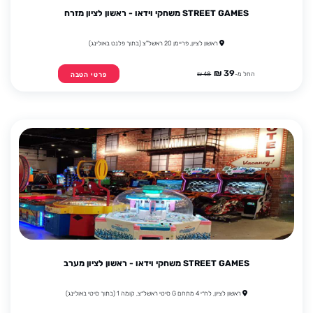
STREET GAMES משחקי וידאו - ראשון לציון מזרח
ראשון לציון, פריימן 20 ראשל"צ (בתוך פלנט באולינג)
39 ₪
החל מ-
48 ₪
פרטי הטבה
STREET GAMES משחקי וידאו - ראשון לציון מערב
ראשון לציון, לח״י 4 מתחם G סיטי ראשל״צ, קומה 1 (בתוך סיטי באולינג)