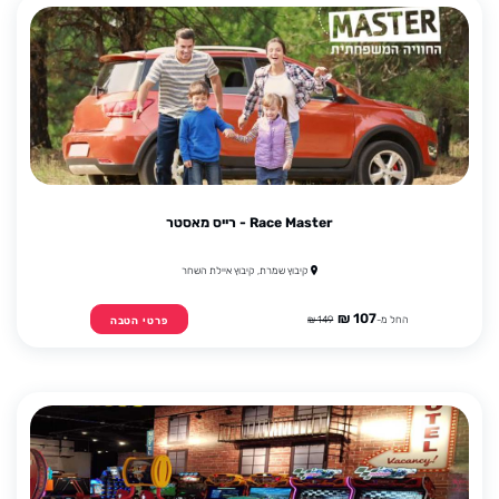
Race Master - רייס מאסטר
קיבוץ שמרת, קיבוץ איילת השחר
107 ₪
החל מ-
149 ₪
פרטי הטבה