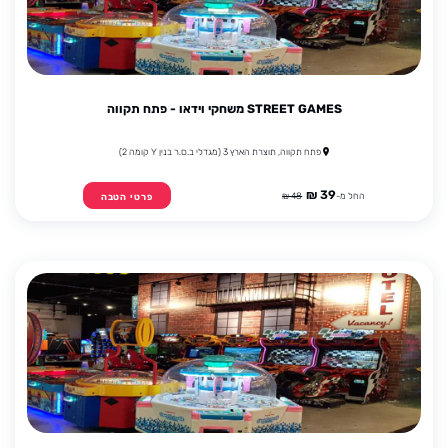
STREET GAMES משחקי וידאו - פתח תקווה
פתח תקווה, תוצרת הארץ 3 (מגדלי ב.ס.ר בנין Y קומה 2)
39 ₪
החל מ-
48 ₪
פרטי הטבה