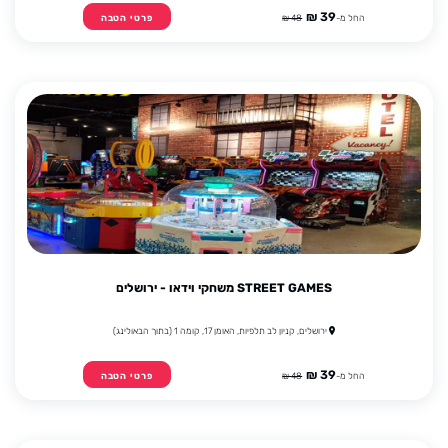
39 ₪
החל מ-
48 ₪
פרטי הטבה
STREET GAMES משחקי וידאו - ירושלים
ירושלים, קניון לב תלפיות, האומן 17, קומה 1 (בתוך הבאולינג)
39 ₪
החל מ-
48 ₪
פרטי הטבה