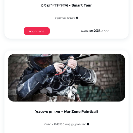
Smart Tour - איזיריידר ירושלים
ירושלים, וושינגטון 2
235 ₪
החל מ-
299 ₪
פרטי הטבה
War Zone Paintball - וואר זון פיינטבול
רמת הגולן, עין קנייא 1243200 - רמה''ג