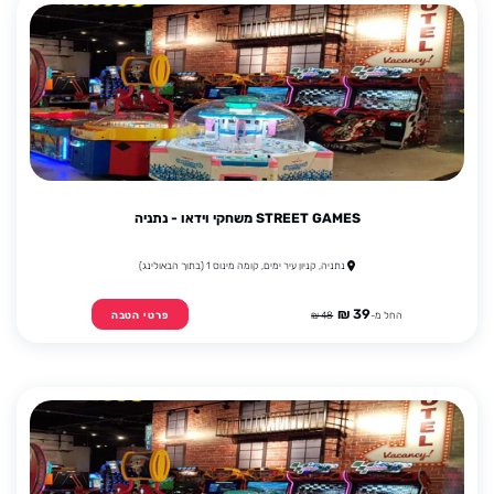
STREET GAMES משחקי וידאו - נתניה
נתניה, קניון עיר ימים, קומה מינוס 1 (בתוך הבאולינג)
39 ₪
החל מ-
48 ₪
פרטי הטבה