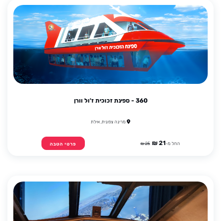
360 - ספינת זכוכית ז'ול וורן
מרינה צפונית, אילת
21 ₪
החל מ-
25 ₪
פרטי הטבה