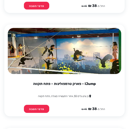
38 ₪
החל מ-
45 ₪
פרטי הטבה
IJump - פארק טרמפולינות - פתח תקווה
בן ציון גליס 55, אזור התעשייה סגולה, פתח תקווה
38 ₪
החל מ-
45 ₪
פרטי הטבה