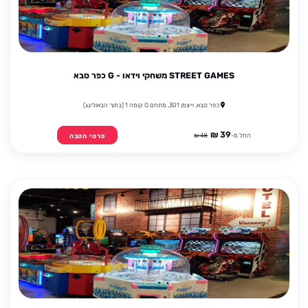
STREET GAMES משחקי וידאו - G כפר סבא
כפר סבא, וייצמן 301, מתחם G קומה 1 (בתוך הבאולינג)
39 ₪
החל מ-
48 ₪
פרטי הטבה