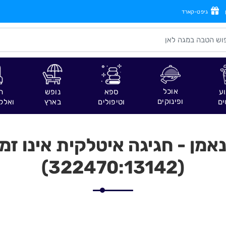
גיפט-קארד
אוכל
וע
ספא
נופש
ח
ופינוקים
ים
וטיפולים
בארץ
ואלק
מן - חגיגה איטלקית אינו זמי
(322470:13142)