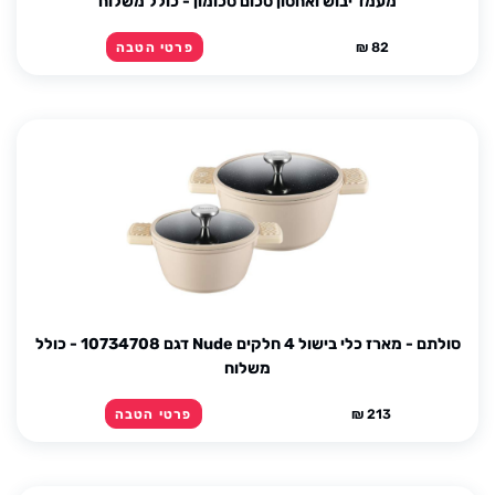
מעמד יבוש ואחסון סכום סכומון - כולל משלוח
82 ₪
פרטי הטבה
סולתם - מארז כלי בישול 4 חלקים Nude דגם 10734708 - כולל
משלוח
213 ₪
פרטי הטבה