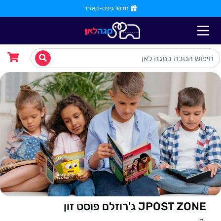
חדש! גיפט-קארד
JPOST ZONE ג'רוזלם פוסט זון