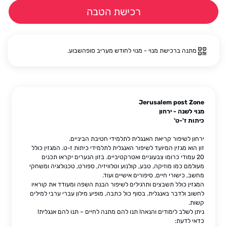
רכישת הטבה
מתנה ברכישת מנוי - מנוי לחודש מעריב סופהשבוע.
Jerusalem post Zone
מנוי לשנה - ירחון
כיתות ז'-ט'
ירחון לשיפור קריאת האנגלית לתלמידי חטיבת הביניים.
זון הוא מגזין המיועד לשיפור האנגלית לתלמידי כיתות ז-ט. המגזין כולל
20 עמודי כרומו צבעוניים ואטרקטיביים. בזון הנערים יקראו תכנים
מעולמם כמו מוזיקה, טבע, קולנוע וטלוויזיה, ספורט, טכנולוגיה ומשחקי
מחשב, כישורי חיים, סיפורים אישיים ועוד.
המגזין כולל תשבצים ותרגילים לשיפור הבנת השפה ומעודד את קוראיו
לחשוב ולדבר באנגלית. בסוף כול כתבה, מופיע מילון עברי ערבי למילים
קשות.
ניתן לשלב לימודים והנאה! תנו להם מתנה לחיים – תנו להם אנגלית!
כדאי לדעת: