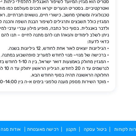
ואטרקטיביים. בסטריט הנערים יקראו תכנים מעולמם כמו מוזיק
טכנולוגיה ומשחקי מחשב, כישורי חיים, נושאים חברתיים, ראי
המגזין כולל תשבצים ותרגילים לשיפור הבנת השפה והכנה למ
ולדבר באנגלית. בסוף כול כתבה, מופיע מילון עברי ערבי למי
ניתן לשלב לימודים והנאה! תנו להם מתנה לחיים – תנו להם 
כדאי לדעת:
• הגיליונות יוצאים לאור אחת לחודש, 12 גיליונות בשנה.
• ברכישה של מנוי– מנוי לחודש למעריב סופהשבוע במתנה.
• המגזין מחולק באמ
החלוקה הראשונה תהיה בסוף החודש הבא.
• מוקד השירות מספק מענה טלפוני בימים א-ה בין 8:00-14:00
ות לקוחות
|
ביטול עסקה
|
תקנון
|
רכישה מאובטחת
|
אודות מגה 