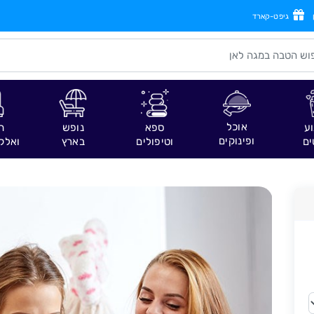
גיפט-קארד
אוכל
וע
ספא
נופש
ח
ופינוקים
ים
וטיפולים
בארץ
ואלק