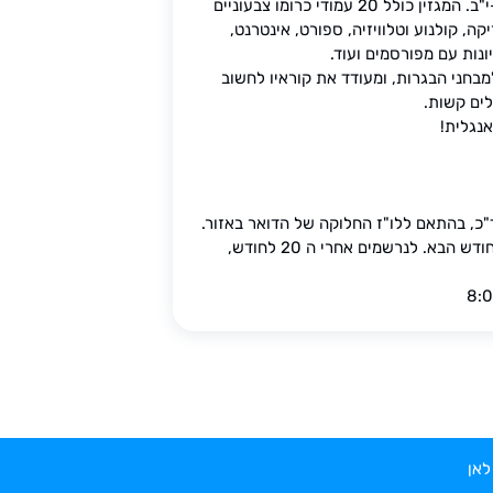
סטריט הוא מגזין המיועד לשיפור האנגלית לתלמידי כיתות י-י"ב. המגזין כולל 20 עמודי כרומו צבעוניים
ה, קולנוע וטלוויזיה, ספורט, אינטרנט,
ונות עם מפורסמים ועוד.
בחני הבגרות, ומעודד את קוראיו לחשוב
לים קשות.
אנגלית!
צעות דואר ישראל, בין ה 1-10 לחודש בד"כ, בהתאם ללו"ז החלוקה של הדואר באזור.
לנרשמים עד ה 20 לחודש, הגיליון הראשון יחולק עד ה 10 לחודש הבא. לנרשמים אחרי ה 20 לחודש,
לאן