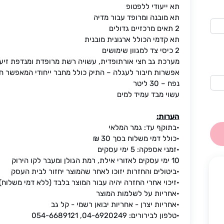
תא ייעודי ללפטופ
תא מובנה ומרופד עבור מדיה
2 תאים מרכזיים גדולים
תא קדמי הכולל ארגונית מובנית
2 כיסי צד למגוון שימושים
מערכת גב חצי אורתופדית, עשויה רשת מרופדת ומנדפת זיע
אפשרות חיבור לעגלה – התיק כולל מחבר ייחודי המאפשר חי
נפח – 30 ליטר
עשוי מבד עמיד למים
הערות:
•בתוקף עד: גמר המלאי
•כולל דמי משלוח בסך 30 ₪
•זמני אספקה: 5 ימי עסקים
10 ימי עסקים לאזורי אילת, רמת הגולן ומעבר לקו הירוק
•ביטולים והחזרות יזוכו לאחר שהמוצר יחזור לבית העסק
•זיכוי אחרי החזרה יהיה עבור המוצר בלבד (ללא דמי משלוח)
•אחריות על לשלמות המוצר
•אחריות יצרן - אחריות יבואן רשמי - קל גב
•טלפון לבירורים: 04-6920249, 054-6689121