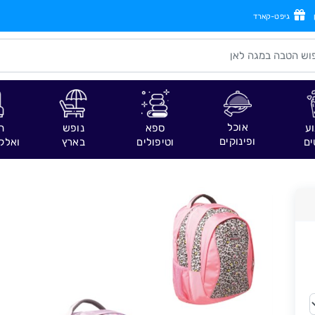
גיפט-קארד
אוכל
וע
ספא
נופש
ח
ופינוקים
ים
וטיפולים
בארץ
ואלק