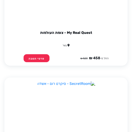
My Real Quest - צומת העולמות
נשר
458 ₪
החל מ-
520 ₪
פרטי הטבה