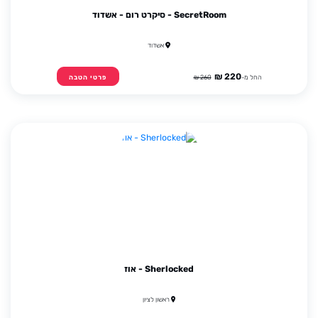
SecretRoom - סיקרט רום - אשדוד
אשדוד
220 ₪
החל מ-
260 ₪
פרטי הטבה
Sherlocked - אוז
ראשון לציון