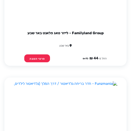
Familyland Group - לייזר טאג פלאנט באר שבע
באר שבע
44 ₪
החל מ-
70 ₪
פרטי הטבה