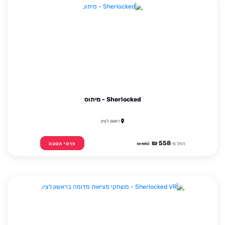
Sherlocked - מיתוס
ראשון לציון
558 ₪
החל מ-
650 ₪
פרטי הטבה