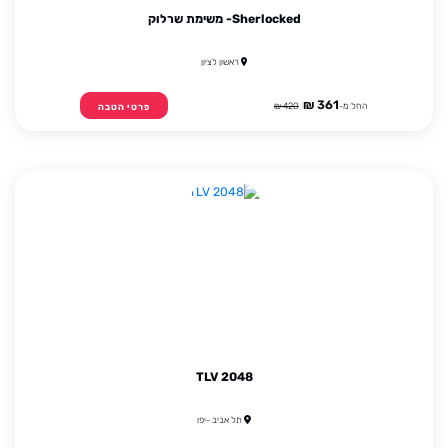
Sherlocked- משימת שרלוק
ראשון לציון
361 ₪
החל מ-
420 ₪
פרטי הטבה
TLV 2048
תל אביב -יפו