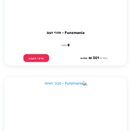
Funzmania - חדרי זעם
חיפה
301 ₪
החל מ-
352 ₪
פרטי הטבה