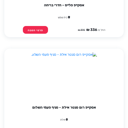
אסקייפ פלייס - חדרי בריחה
בית שמש
336 ₪
החל מ-
390 ₪
פרטי הטבה
אסקייפ רום סנטר אילת - סניף פעמי השלום
אילת