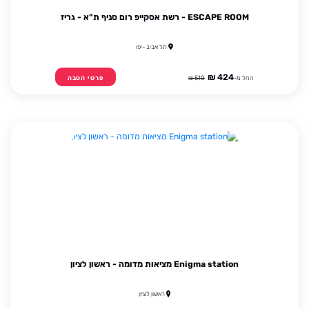
ESCAPE ROOM - רשת אסקייפ רום סניף ת"א - גריז
תל אביב -יפו
424 ₪
החל מ-
510 ₪
פרטי הטבה
Enigma station מציאות מדומה - ראשון לציון
ראשון לציון