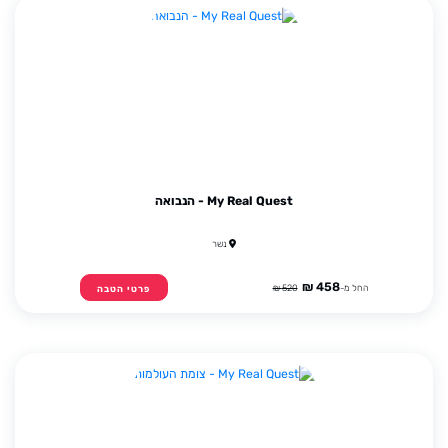
My Real Quest - הנבואה
נשר
458 ₪
החל מ-
520 ₪
פרטי הטבה