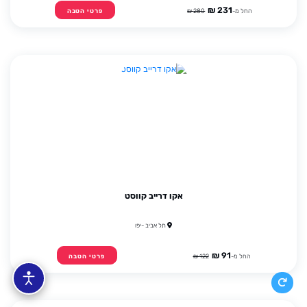
231 ₪
החל מ-
280 ₪
פרטי הטבה
אקו דרייב קווסט
תל אביב -יפו
91 ₪
החל מ-
122 ₪
פרטי הטבה