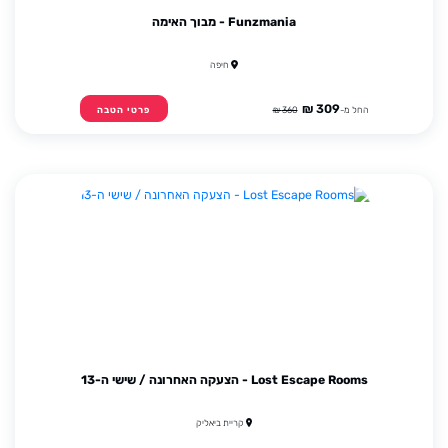
Funzmania - מבוך האימה
חיפה
309 ₪
החל מ-
360 ₪
פרטי הטבה
Lost Escape Rooms - הצעקה האחרונה / שישי ה-13
קריית ביאליק